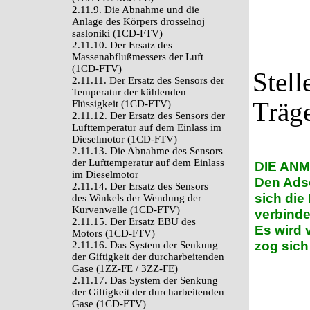
2.11.9. Die Abnahme und die
Anlage des Körpers drosselnoj
sasloniki (1CD-FTV)
2.11.10. Der Ersatz des
Massenabflußmessers der Luft
(1CD-FTV)
Stell
2.11.11. Der Ersatz des Sensors der
Temperatur der kühlenden
Träge
Flüssigkeit (1CD-FTV)
2.11.12. Der Ersatz des Sensors der
Lufttemperatur auf dem Einlass im
Dieselmotor (1CD-FTV)
2.11.13. Die Abnahme des Sensors
der Lufttemperatur auf dem Einlass
DIE AN
im Dieselmotor
Den Adso
2.11.14. Der Ersatz des Sensors
sich die
des Winkels der Wendung der
Kurvenwelle (1CD-FTV)
verbind
2.11.15. Der Ersatz EBU des
Es wird 
Motors (1CD-FTV)
zog sich
2.11.16. Das System der Senkung
der Giftigkeit der durcharbeitenden
Gase (1ZZ-FE / 3ZZ-FE)
2.11.17. Das System der Senkung
der Giftigkeit der durcharbeitenden
Gase (1CD-FTV)