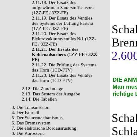
2.11.18. Der Ersatz des
aufgewärmten Sauerstoffsensors
(1ZZ-FE / 3ZZ-FE)
2.11.19. Der Ersatz des Ventiles
des Systems der Lüftung kartera
Scha
(1ZZ-FE / 3ZZ-FE)
2.11.20. Der Ersatz des
Bren
Elektrovakuumventiles №1 (1ZZ-
FE / 3ZZ-FE)
2.11.21. Der Ersatz des
2.60
Kohlenadsorbers (1ZZ-FE / 3ZZ-
FE)
2.11.22. Die Prüfung des Systems
das Horn (1CD-FTV)
2.11.23. Der Ersatz des Ventiles
DIE AN
das Horn (1CD-FTV)
Man mus
2.12. Die Zündanlage
richtige
2.13. Das System der Ausgabe
2.14. Die Tabellen
3. Die Transmission
4. Der Fahrteil
Scha
5. Der Steuermechanismus
6. Das Bremssystem
Schla
7. Die elektrische Bordausrüstung
8. Die Karosserie