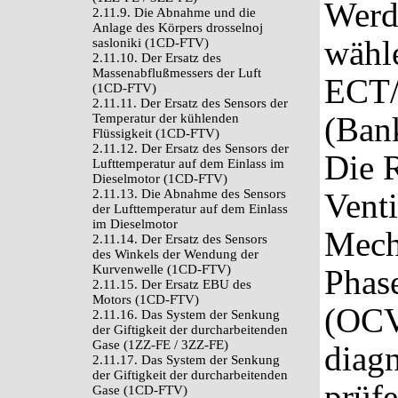
Werd
2.11.9. Die Abnahme und die
Anlage des Körpers drosselnoj
wähl
sasloniki (1CD-FTV)
2.11.10. Der Ersatz des
Massenabflußmessers der Luft
ECT/
(1CD-FTV)
2.11.11. Der Ersatz des Sensors der
(Ban
Temperatur der kühlenden
Flüssigkeit (1CD-FTV)
2.11.12. Der Ersatz des Sensors der
Die R
Lufttemperatur auf dem Einlass im
Dieselmotor (1CD-FTV)
2.11.13. Die Abnahme des Sensors
Venti
der Lufttemperatur auf dem Einlass
im Dieselmotor
Mech
2.11.14. Der Ersatz des Sensors
des Winkels der Wendung der
Kurvenwelle (1CD-FTV)
Phas
2.11.15. Der Ersatz EBU des
Motors (1CD-FTV)
(OCV)
2.11.16. Das System der Senkung
der Giftigkeit der durcharbeitenden
Gase (1ZZ-FE / 3ZZ-FE)
diagn
2.11.17. Das System der Senkung
der Giftigkeit der durcharbeitenden
prüfe
Gase (1CD-FTV)