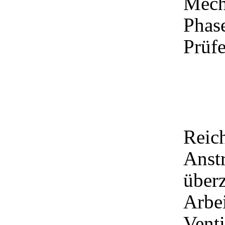
Mech
Phas
Prüfe
Reic
Anstr
überz
Arbei
Venti