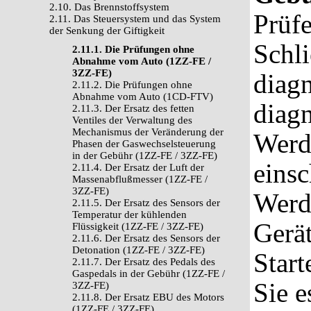
2.10. Das Brennstoffsystem
Prüfe
2.11. Das Steuersystem und das System
der Senkung der Giftigkeit
Schli
2.11.1. Die Prüfungen ohne
Abnahme vom Auto (1ZZ-FE /
3ZZ-FE)
diagn
2.11.2. Die Prüfungen ohne
Abnahme vom Auto (1CD-FTV)
diag
2.11.3. Der Ersatz des fetten
Ventiles der Verwaltung des
Mechanismus der Veränderung der
Werd
Phasen der Gaswechselsteuerung
in der Gebühr (1ZZ-FE / 3ZZ-FE)
einsc
2.11.4. Der Ersatz der Luft der
Massenabflußmesser (1ZZ-FE /
3ZZ-FE)
Werde
2.11.5. Der Ersatz des Sensors der
Temperatur der kühlenden
Gerä
Flüssigkeit (1ZZ-FE / 3ZZ-FE)
2.11.6. Der Ersatz des Sensors der
Detonation (1ZZ-FE / 3ZZ-FE)
Star
2.11.7. Der Ersatz des Pedals des
Gaspedals in der Gebühr (1ZZ-FE /
Sie e
3ZZ-FE)
2.11.8. Der Ersatz EBU des Motors
(1ZZ-FE / 3ZZ-FE)