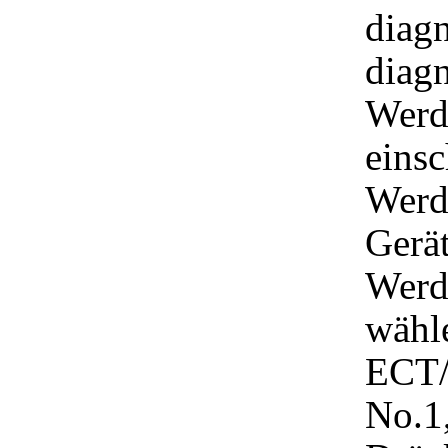
diagn
diag
Werd
einsc
Werde
Gerä
Werd
wähl
ECT/
No.1