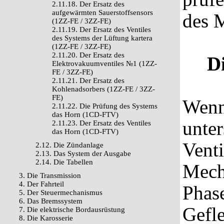
2.11.18. Der Ersatz des
aufgewärmten Sauerstoffsensors
des 
(1ZZ-FE / 3ZZ-FE)
2.11.19. Der Ersatz des Ventiles
des Systems der Lüftung kartera
(1ZZ-FE / 3ZZ-FE)
2.11.20. Der Ersatz des
D
Elektrovakuumventiles №1 (1ZZ-
FE / 3ZZ-FE)
2.11.21. Der Ersatz des
Kohlenadsorbers (1ZZ-FE / 3ZZ-
FE)
Wenn
2.11.22. Die Prüfung des Systems
das Horn (1CD-FTV)
unter
2.11.23. Der Ersatz des Ventiles
das Horn (1CD-FTV)
Venti
2.12. Die Zündanlage
2.13. Das System der Ausgabe
2.14. Die Tabellen
Mech
3. Die Transmission
4. Der Fahrteil
Phas
5. Der Steuermechanismus
6. Das Bremssystem
Gefl
7. Die elektrische Bordausrüstung
8. Die Karosserie