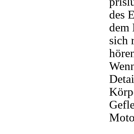
prisl
des 
dem 
sich 
hören
Wenn
Detai
Körpe
Gefl
Moto