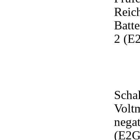
Reic
Batt
2 (E
Schal
Volt
nega
(E2G