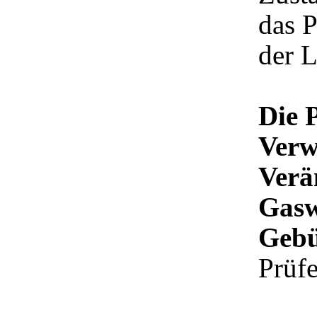
das P
der 
Die P
Verw
Verä
Gasw
Geb
Prüfe