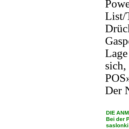
Powe
List/
Drück
Gaspe
Lage 
sich,
POS»
Der 
DIE AN
Bei der 
saslonki