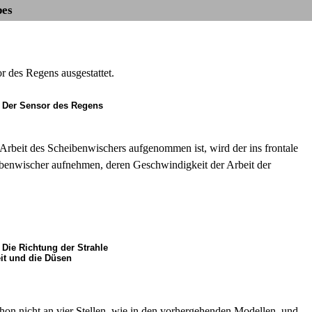
bes
 des Regens ausgestattet.
. Der Sensor des Regens
rbeit des Scheibenwischers aufgenommen ist, wird der ins frontale
benwischer aufnehmen, deren Geschwindigkeit der Arbeit der
. Die Richtung der Strahle
it und die Düsen
hon nicht an vier Stellen, wie in den vorhergehenden Modellen, und