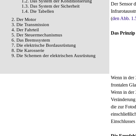
1.2. Das System der Konditionierung
Der Sensor d
1.3. Das System der Sicherheit
Infrarotauss
1.4. Die Tabellen
(
den Abb. 1.
2. Der Motor
3. Die Transmission
4. Der Fahrteil
Das Prinzip
5. Der Steuermechanismus
6. Das Bremssystem
7. Die elektrische Bordausrüstung
8. Die Karosserie
9. Die Schemen der elektrischen Ausrüstung
Wenn in der 
frontalen Gla
Wenn in der 
Veränderung 
die zur Fotod
einschließli
Einschlusses
Die Empfehl