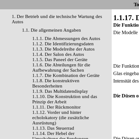
To
1.1.17.
1. Der Betrieb und die technische Wartung des
Autos
Die Funktio
1.1. Die allgemeinen Angaben
Die Modelle 
1.1.1. Die Abmessungen des Autos
1.1.2. Die Identifizierungsdaten
1.1.3. Die Modelreihe der Autos
1.1.4. Der Salon des Autos
1.1.5. Das Paneel der Geräte
1.1.6. Die Abteilungen für die
Die Funktion
Aufbewahrung der Sachen
Glas eingeba
1.1.7. Die Kombination der Geräte
1.1.8. Die konstruktiven
Intensität de
Besonderheiten
1.1.9. Das Multidatendisplay
Die Düsen 
1.1.10. Die Konstruktion und das
Prinzip der Arbeit
1.1.11. Der Rückmonitor
1.1.12. Vorder und hinter
echolokatory (die zusätzliche
Ausrüstung)
1.1.13. Das Steuerrad
1.1.14. Der Hebel der
Die Düsen om
Umschaltung der Sendungen