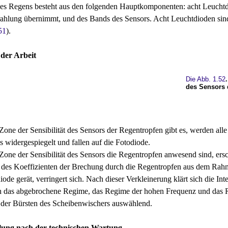
es Regens besteht aus den folgenden Hauptkomponenten: acht Leuchtdio
trahlung übernimmt, und des Bands des Sensors. Acht Leuchtdioden sind
51
).
 der Arbeit
Die Abb. 1.52
des Sensors 
Zone der Sensibilität des Sensors der Regentropfen gibt es, werden all
s widergespiegelt und fallen auf die Fotodiode.
Zone der Sensibilität des Sensors die Regentropfen anwesend sind, ersch
des Koeffizienten der Brechung durch die Regentropfen aus dem Rahmen
iode gerät, verringert sich. Nach dieser Verkleinerung klärt sich die I
ch das abgebrochene Regime, das Regime der hohen Frequenz und das Re
 der Bürsten des Scheibenwischers auswählend.
ung nach der technischen Wartung