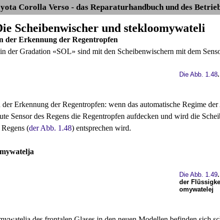
yota Corolla Verso - das Reparaturhandbuch und des Betrie
 Die Scheibenwischer und stekloomywateli
n der Erkennung der Regentropfen
in der Gradation «SOL» sind mit den Scheibenwischern mit dem Sensor
Die Abb. 1.48
 der Erkennung der Regentropfen: wenn das automatische Regime der A
ute Sensor des Regens die Regentropfen aufdecken und wird die Schei
s Regens (
der Abb. 1.48
) entsprechen wird.
omywatelja
Die Abb. 1.49
der Flüssigke
omywatelej
ywatelja des frontalen Glases in den neuen Modellen befinden sich sc