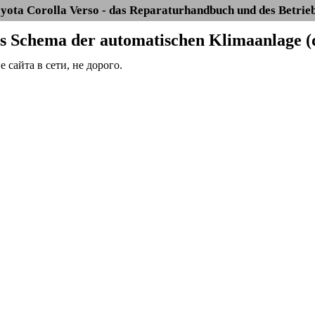
yota Corolla Verso - das Reparaturhandbuch und des Betrie
as Schema der automatischen Klimaanlage (d
сайта в сети, не дорого.