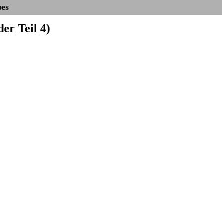
bes
er Teil 4)