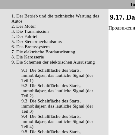
To
9.17. D
1. Der Betrieb und die technische Wartung des
Autos
2. Der Motor
Продвижение 
3. Die Transmission
4. Der Fahrteil
5. Der Steuermechanismus
6. Das Bremssystem
7. Die elektrische Bordausrüstung
8. Die Karosserie
9. Die Schemen der elektrischen Ausrüstung
9.1. Die Schaltfläche des Starts,
immobilajser, das lautliche Signal (der
Teil 1)
9.2. Die Schaltfläche des Starts,
immobilajser, das lautliche Signal (der
Teil 2)
9.3. Die Schaltfläche des Starts,
immobilajser, das lautliche Signal (der
Teil 3)
9.4. Die Schaltfläche des Starts,
immobilajser, das lautliche Signal (der
Teil 4)
9.5. Die Schaltfläche des Starts,