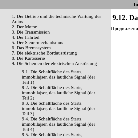
To
9.12. D
1. Der Betrieb und die technische Wartung des
Autos
2. Der Motor
Продвижение 
3. Die Transmission
4. Der Fahrteil
5. Der Steuermechanismus
6. Das Bremssystem
7. Die elektrische Bordausrüstung
8. Die Karosserie
9. Die Schemen der elektrischen Ausrüstung
9.1. Die Schaltfläche des Starts,
immobilajser, das lautliche Signal (der
Teil 1)
9.2. Die Schaltfläche des Starts,
immobilajser, das lautliche Signal (der
Teil 2)
9.3. Die Schaltfläche des Starts,
immobilajser, das lautliche Signal (der
Teil 3)
9.4. Die Schaltfläche des Starts,
immobilajser, das lautliche Signal (der
Teil 4)
9.5. Die Schaltfläche des Starts,