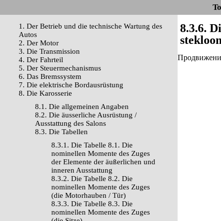
To
8.3.6. 
1. Der Betrieb und die technische Wartung des
Autos
stekloo
2. Der Motor
3. Die Transmission
Продвижение 
4. Der Fahrteil
5. Der Steuermechanismus
6. Das Bremssystem
7. Die elektrische Bordausrüstung
8. Die Karosserie
8.1. Die allgemeinen Angaben
8.2. Die äusserliche Ausrüstung /
Ausstattung des Salons
8.3. Die Tabellen
8.3.1. Die Tabelle 8.1. Die
nominellen Momente des Zuges
der Elemente der äußerlichen und
inneren Ausstattung
8.3.2. Die Tabelle 8.2. Die
nominellen Momente des Zuges
(die Motorhauben / Tür)
8.3.3. Die Tabelle 8.3. Die
nominellen Momente des Zuges
(die Sitze)