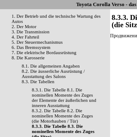
Toyota Corolla Verso - da
8.3.3. 
1. Der Betrieb und die technische Wartung des
Autos
(die Sit
2. Der Motor
3. Die Transmission
Продвижение 
4. Der Fahrteil
5. Der Steuermechanismus
6. Das Bremssystem
7. Die elektrische Bordausrüstung
8. Die Karosserie
8.1. Die allgemeinen Angaben
8.2. Die äusserliche Ausrüstung /
Ausstattung des Salons
8.3. Die Tabellen
8.3.1. Die Tabelle 8.1. Die
nominellen Momente des Zuges
der Elemente der äußerlichen und
inneren Ausstattung
8.3.2. Die Tabelle 8.2. Die
nominellen Momente des Zuges
(die Motorhauben / Tür)
8.3.3. Die Tabelle 8.3. Die
nominellen Momente des Zuges
(die Sitze)