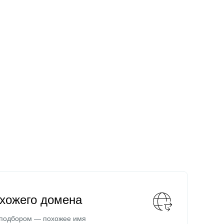
охожего домена
 подбором — похожее имя